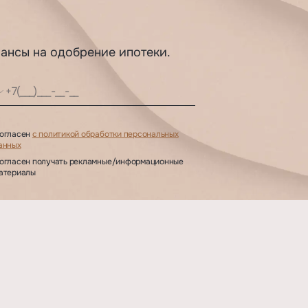
шансы на одобрение ипотеки.
огласен
с политикой обработки персональных
анных
огласен получать рекламные/информационные
атериалы