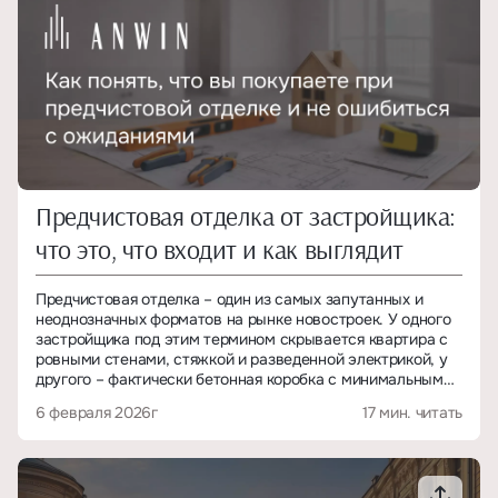
Предчистовая отделка от застройщика:
что это, что входит и как выглядит
Предчистовая отделка – один из самых запутанных и
неоднозначных форматов на рынке новостроек. У одного
застройщика под этим термином скрывается квартира с
ровными стенами, стяжкой и разведенной электрикой, у
другого – фактически бетонная коробка с минимальными
выводами под коммуникации. Название одинаковое, а
6 февраля 2026г
17 мин. читать
реальное состояние квартиры может отличаться в разы.
Сложность в том, что «предчистовая отделка» не
считается утвержденным стандартом. Это не ГОСТ и не