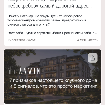
небоскрёбов» самый дорогой адрес
Москвы
Почему Патриаршие пруды, где нет небоскрёбов,
торговых центров и хай-тек башен, превратились в
символ статуса для элиты?
Этот район, уютно спрятавшийся в Пресненском районе
ЦАО, за последние годы стал одним из самых желанных и
15 сентября 2025г
4 мин. читать
дорогих адресов столицы. Здесь редко встретишь
рекламу аренды, почти невозможно найти новостройки с
видом на пруд, а стоимость квадратного метра
перевалила за 2 млн рублей.
Как скромный исторический квартал стал точкой
притяжения московских миллиардеров, творческой элиты
и коллекционеров редкого жилья?