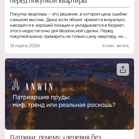
Покупка квартиры – это решение, в котором цена ошибки
слишком высока. Даже если объект нравится визуально,
находится в хорошей локации и укладывается в бюджет,
этого недостаточно для безопасной сделки. Перед
покупкой важно проверить не только саму квартиру, но и
документы, окружение, юридическую чистоту объекта и
16 марта 2026г
4 мин. читать
будущие расходы.
Ниже – 10 пунктов, которые стоит пройти до внесения
аванса или подписания договора.
Патрики: почему «деревня без