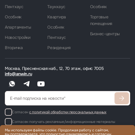
Пентхаус
Таунхаус
Особняк
Особняк
Квартира
Торговые
помещения
Апартаменты
Особняк
Бизнес-центры
Новостройки
Пентхаус
Вторичка
Резиденция
Москва, Пресненская наб., 12, 70 этаж, офис 7005
info@anwin.ru
Согласен
с политикой обработки персональных данных
Согласен получать рекламные/информационные материалы
Мы используем файлы cookie. Продолжая работу с сайтом,
вы подтверждаете, что полностью ознакомились и согласны