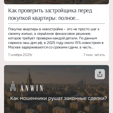
А в конце – чек-лист из 12 вопросов, которые стоит задать
Как проверить застройщика перед
перед покупкой.
покупкой квартиры: полное
Если вы планируете купить квартиру в клубном доме,
важно понимать, за что именно вы платите – за тип среды
руководство
или за красивое название в презентации.
Покупка квартиры в новостройке – это не просто шаг к
своему жилью, а серьёзное финансовое решение,
которое требует проверки каждой детали. По данным
сервиса наш.дом.рф, в 2025 году около 15% новостроек в
Москве задерживаются со сроками сдачи, а часть
компаний попадает под риск банкротства. Причины
7 ноября 2025г
7 мин. читать
разные: от нехватки финансирования до нарушений
законодательства.
Чтобы не стать жертвой обмана или долгостроя, важно
проверить застройщика перед покупкой квартиры. В этой
статье мы подготовили пошаговое руководство от
экспертов ANWIN, которое поможет убедиться в
надежности компании, проверить её финансовое
состояние и избежать рисков.