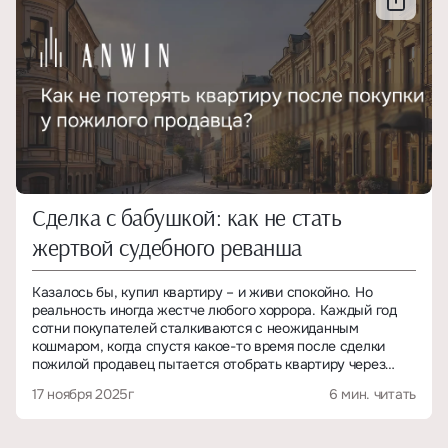
единый технический регламент, а маркетинговое
обозначение, которое каждый застройщик наполняет
своим содержанием. Поэтому ориентироваться только на
формулировки в рекламе рискованно. Ключевое значение
имеет не название отделки, а конкретный перечень работ,
зафиксированных в договоре и спецификациях.
В этой статье вы найдете понятное объяснение, что такое
предчистовая отделка на практике, подробный чек-лист
того, что обычно входит в ее состав и что чаще всего
остается за рамками, сравнение с форматом улучшенной
предчистовой отделки (white box), а также рекомендации
Сделка с бабушкой: как не стать
по приемке квартиры, которые помогут избежать лишних
расходов и переделок после получения ключей.
жертвой судебного реванша
Казалось бы, купил квартиру – и живи спокойно. Но
реальность иногда жестче любого хоррора. Каждый год
сотни покупателей сталкиваются с неожиданным
кошмаром, когда спустя какое-то время после сделки
пожилой продавец пытается отобрать квартиру через
суд.
17 ноября 2025г
6 мин. читать
Насколько часто это происходит? По данным Судебного
департамента за 2024 год, было рассмотрено 3118 споров