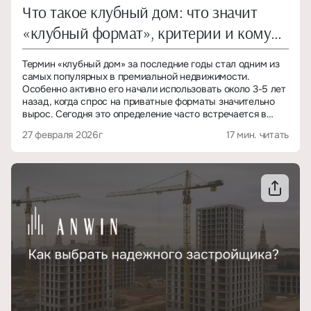
Что такое клубный дом: что значит
«клубный формат», критерии и кому
он подходит
Термин «клубный дом» за последние годы стал одним из
самых популярных в премиальной недвижимости.
Особенно активно его начали использовать около 3-5 лет
назад, когда спрос на приватные форматы значительно
вырос. Сегодня это определение часто встречается в
презентациях, на баннерах и в описаниях новостроек –
27 февраля 2026г
17 мин. читать
иногда обоснованно, а иногда как способ подчеркнуть
статус проекта.
Проблема в том, что далеко не каждый дом с приставкой
«клубный» действительно соответствует формату. В
результате покупатель рискует переплатить за
маркетинг, а не за реальное качество жизни.
В этой статье разберёмся:
– что такое клубный дом простыми словами;
– по каким признакам его отличить от обычного ЖК;
– чем он отличается от премиум-комплекса;
– какие у него плюсы и минусы;
– кому такой формат действительно подходит.