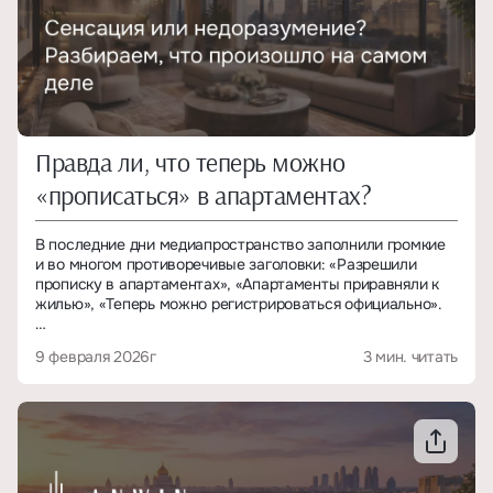
Правда ли, что теперь можно
«прописаться» в апартаментах?
В последние дни медиапространство заполнили громкие
и во многом противоречивые заголовки: «Разрешили
прописку в апартаментах», «Апартаменты приравняли к
жилью», «Теперь можно регистрироваться официально».
На их фоне легко создать впечатление, что правила игры
9 февраля 2026г
3 мин. читать
на рынке недвижимости кардинально изменились. Но
если отделить юридические факты от медийных
интерпретаций, становится очевидно: о системных
изменениях речи не идет. Суд рассмотрел частный случай
и указал на ошибку в правоприменении, а не переписал
правила рынка.