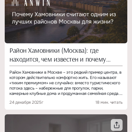
Район Хамовники (Москва): где
находится, чем известен и почему
здесь хотят жить
Район Хамовники в Москве – это редкий пример центра, в
котором действительно комфортно жить. Его называют
«тихим премиумом» не случайно: вместо туристического
потока здесь – набережные для прогулок, парки,
камерные клубные дома и продуманная семейная среда.
24 декабря 2025г
18 мин. читать
Хамовники выбирают те, кто ценит приватность, зелень и
возможность быть в центре города, не ощущая его суеты.
Именно поэтому район стабильно считается одной из
самых желанных локаций для жизни и инвестиций.