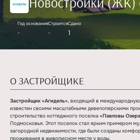
Новостройки (ЖК) 
Год основания
Строится
Сдано
-
-
1
О ЗАСТРОЙЩИКЕ
Застройщик «Агидель»
, входящий в международную
известен своими масштабными девелоперскими про
строительство коттеджного поселка
«Павловы Озер
Подмосковья. Этот поселок стал ярким примером му
загородной недвижимости, где были созданы комфо
проживания в живописном месте у воды.