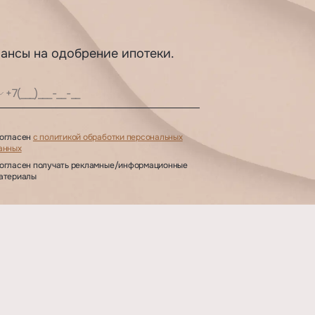
шансы на одобрение ипотеки.
огласен
с политикой обработки персональных
анных
огласен получать рекламные/информационные
атериалы