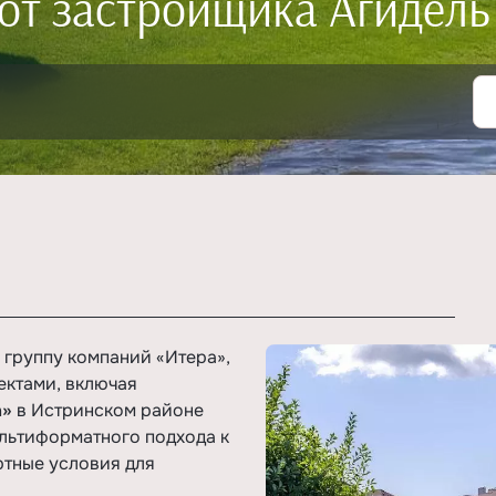
от застройщика Агидель
 группу компаний «Итера»,
ектами, включая
а»
в Истринском районе
льтиформатного подхода к
ртные условия для