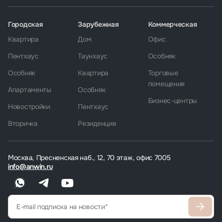
Городская
Зарубежная
Коммерческая
Квартира
Дом
Офис
Пентхаус
Таунхаус
Особняк
Особняк
Квартира
Торговые
помещения
Апартаменты
Особняк
Бизнес-центры
Новостройки
Пентхаус
Вторичка
Резиденция
Москва, Пресненская наб., 12, 70 этаж, офис 7005
info@anwin.ru