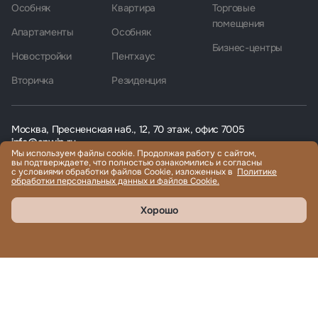
Особняк
Квартира
Торговые
помещения
Апартаменты
Особняк
Бизнес-центры
Новостройки
Пентхаус
Вторичка
Резиденция
Москва, Пресненская наб., 12, 70 этаж, офис 7005
info@anwin.ru
Мы используем файлы cookie. Продолжая работу с сайтом,
вы подтверждаете, что полностью ознакомились и согласны
с условиями обработки файлов Cookie, изложенных в
Политике
обработки персональных данных и файлов Cookie.
Хорошо
Согласен
с политикой обработки персональных данных
Согласен получать рекламные/информационные материалы
Продажа и аренда элитной недвижимости по всему миру, помощь
с гражданством и ВНЖ.