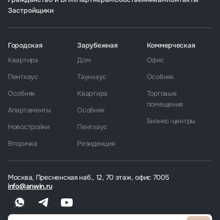
Застройщики
Городская
Зарубежная
Коммерческая
Квартира
Дом
Офис
Пентхаус
Таунхаус
Особняк
Особняк
Квартира
Торговые
помещения
Апартаменты
Особняк
Бизнес-центры
Новостройки
Пентхаус
Вторичка
Резиденция
Москва, Пресненская наб., 12, 70 этаж, офис 7005
info@anwin.ru