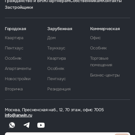
Гражданство и ВНЖ
Партнёрам
Собственникам
Контакты
Застройщики
Городская
Зарубежная
Коммерческая
Квартира
Дом
Офис
Пентхаус
Таунхаус
Особняк
Особняк
Квартира
Торговые
помещения
Апартаменты
Особняк
Бизнес-центры
Новостройки
Пентхаус
Вторичка
Резиденция
Москва, Пресненская наб., 12, 70 этаж, офис 7005
info@anwin.ru