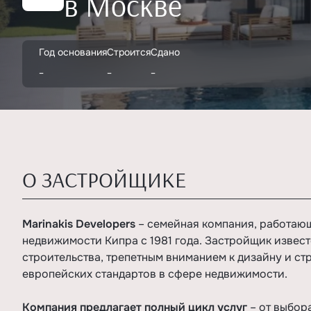
в Москве
Год основания
Строится
Сдано
-
-
-
О ЗАСТРОЙЩИКЕ
Marinakis Developers
– семейная компания, работаю
недвижимости Кипра с 1981 года. Застройщик извес
строительства, трепетным вниманием к дизайну и с
европейских стандартов в сфере недвижимости.
Компания предлагает полный цикл услуг
– от выбор