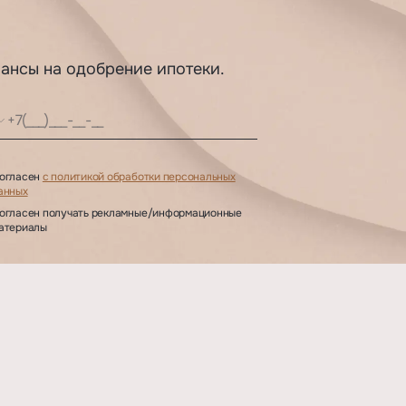
шансы на одобрение ипотеки.
огласен
с политикой обработки персональных
анных
огласен получать рекламные/информационные
атериалы