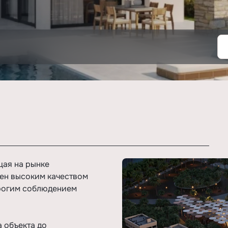
щая на рынке
тен высоким качеством
трогим соблюдением
а объекта до