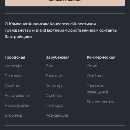
О Компании
Аналитика
Консалтинг
Инвестиции
Гражданство и ВНЖ
Партнёрам
Собственникам
Контакты
Застройщики
Городская
Зарубежная
Коммерческая
Квартира
Дом
Офис
Пентхаус
Таунхаус
Особняк
Особняк
Квартира
Торговые
помещения
Апартаменты
Особняк
Бизнес-центры
Новостройки
Пентхаус
Вторичка
Резиденция