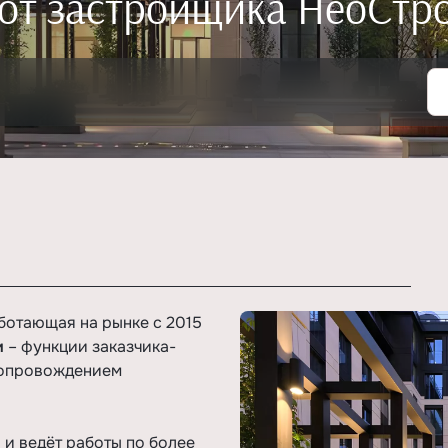
от застройщика НеоСтр
ботающая на рынке с 2015
и
– функции заказчика-
сопровождением
и ведёт работы по более