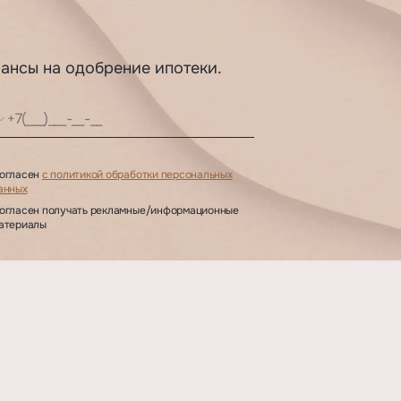
шансы на одобрение ипотеки.
огласен
с политикой обработки персональных
анных
огласен получать рекламные/информационные
атериалы