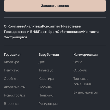
Заказать звонок
О Компании
Аналитика
Консалтинг
Инвестиции
Гражданство и ВНЖ
Партнёрам
Собственникам
Контакты
Застройщики
Городская
Зарубежная
Коммерческая
Квартира
Дом
Офис
Пентхаус
Таунхаус
Особняк
Особняк
Квартира
Торговые
помещения
Апартаменты
Особняк
Бизнес-центры
Новостройки
Пентхаус
Вторичка
Резиденция