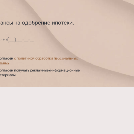
шансы на одобрение ипотеки.
огласен
с политикой обработки персональных
анных
огласен получать рекламные/информационные
атериалы