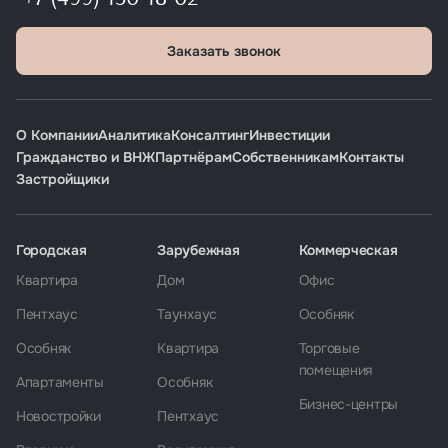
Заказать звонок
О Компании
Аналитика
Консалтинг
Инвестиции
Гражданство и ВНЖ
Партнёрам
Собственникам
Контакты
Застройщики
Городская
Зарубежная
Коммерческая
Квартира
Дом
Офис
Пентхаус
Таунхаус
Особняк
Особняк
Квартира
Торговые
помещения
Апартаменты
Особняк
Бизнес-центры
Новостройки
Пентхаус