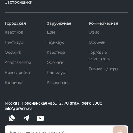
Застройщики
Городская
Зарубежная
Коммерческая
Квартира
Дом
Офис
Пентхаус
Таунхаус
Особняк
Особняк
Квартира
Торговые
помещения
Апартаменты
Особняк
Бизнес-центры
Новостройки
Пентхаус
Вторичка
Резиденция
Москва, Пресненская наб., 12, 70 этаж, офис 7005
info@anwin.ru