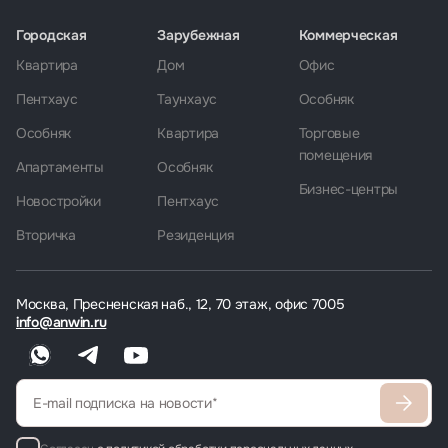
Городская
Зарубежная
Коммерческая
Квартира
Дом
Офис
Пентхаус
Таунхаус
Особняк
Особняк
Квартира
Торговые
помещения
Апартаменты
Особняк
Бизнес-центры
Новостройки
Пентхаус
Вторичка
Резиденция
Москва, Пресненская наб., 12, 70 этаж, офис 7005
info@anwin.ru