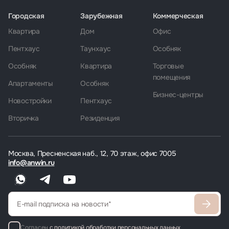
Городская
Зарубежная
Коммерческая
Квартира
Дом
Офис
Пентхаус
Таунхаус
Особняк
Особняк
Квартира
Торговые
помещения
Апартаменты
Особняк
Бизнес-центры
Новостройки
Пентхаус
Вторичка
Резиденция
Москва, Пресненская наб., 12, 70 этаж, офис 7005
info@anwin.ru
Согласен
с политикой обработки персональных данных