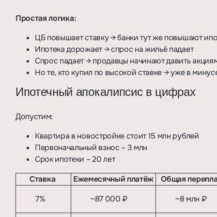
Простая логика:
ЦБ повышает ставку → банки тут же повышают ип
Ипотека дорожает → спрос на жильё падает
Спрос падает → продавцы начинают давить акция
Но те, кто купил по высокой ставке → уже в минус
Ипотечный апокалипсис в цифрах
Допустим:
Квартира в новостройке стоит 15 млн рублей
Первоначальный взнос – 3 млн
Срок ипотеки – 20 лет
Ставка
Ежемесячный платёж
Общая перепла
7%
~87 000 ₽
~8 млн ₽