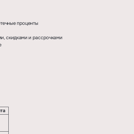
отечные проценты
ми, скидками и рассрочками
е
та