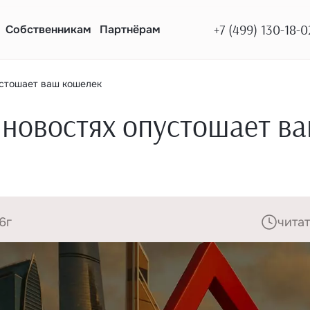
+7 (499) 130-18-0
Собственникам
Партнёрам
устошает ваш кошелек
 новостях опустошает в
6г
читат