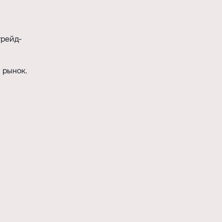
трейд-
 рынок.