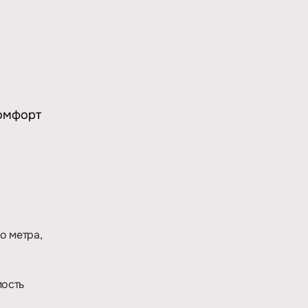
комфорт
о метра,
мость