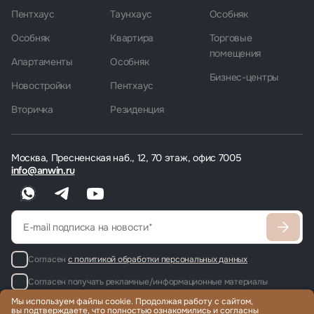
Пентхаус
Таунхаус
Особняк
Особняк
Квартира
Торговые
помещения
Апартаменты
Особняк
Бизнес-центры
Новостройки
Пентхаус
Вторичка
Резиденция
Москва, Пресненская наб., 12, 70 этаж, офис 7005
info@anwin.ru
Согласен
с политикой обработки персональных данных
Согласен получать рекламные/информационные материалы
Мы используем файлы cookie. Продолжая работу с сайтом,
вы подтверждаете, что полностью ознакомились и согласны