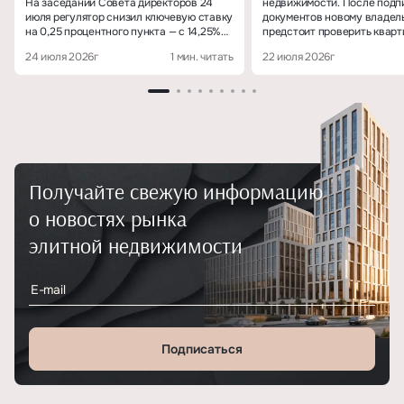
На заседании Совета директоров 24
недвижимости. После подп
июля регулятор снизил ключевую ставку
документов новому владел
на 0,25 процентного пункта — с 14,25%
предстоит проверить кварт
до 14% годовых.
зафиксировать показания с
24 июля 2026г
1 мин. читать
22 июля 2026г
переоформить коммунальны
убедиться, что сведения о
собственности корректно 
государственных реестрах.
Разберём, что делать посл
ключей от квартиры и каки
желательно решить в течен
месяца.
Получайте свежую информацию
о новостях рынка
элитной недвижимости
Подписаться