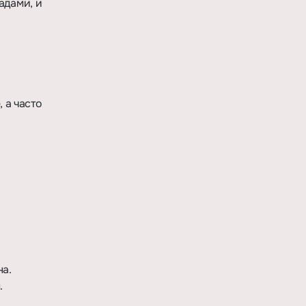
адами, и
 а часто
на.
.