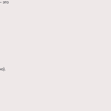
– это
о).