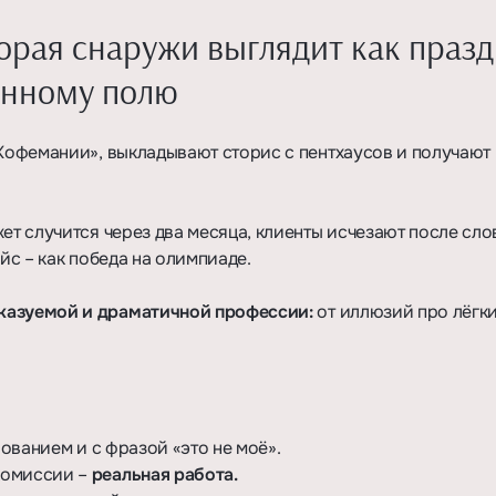
орая снаружи выглядит как празд
инному полю
«Кофемании», выкладывают сторис с пентхаусов и получают
ет случится через два месяца, клиенты исчезают после сло
йс – как победа на олимпиаде.
сказуемой и драматичной профессии:
от иллюзий про лёгк
ованием и с фразой «это не моё».
комиссии –
реальная работа.