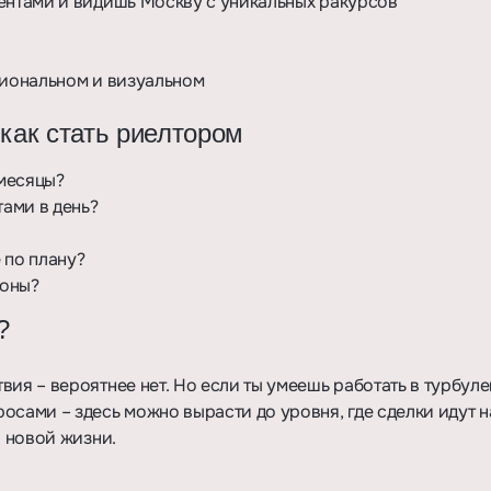
иентами и видишь Москву с уникальных ракурсов
оциональном и визуальном
 как стать риелтором
 месяцы?
тами в день?
 по плану?
ионы?
?
ия – вероятнее нет. Но если ты умеешь работать в турбуле
осами – здесь можно вырасти до уровня, где сделки идут н
й новой жизни.