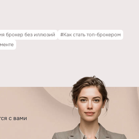
я брокер без иллюзий
#Как стать топ-брокером
гменте
тся с вами
.