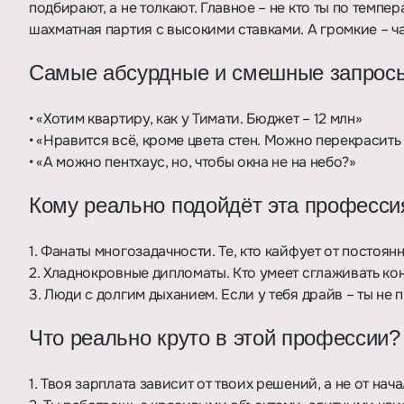
подбирают, а не толкают. Главное – не кто ты по темпер
шахматная партия с высокими ставками. А громкие – ч
Самые абсурдные и смешные запросы
• «Хотим квартиру, как у Тимати. Бюджет – 12 млн»
• «Нравится всё, кроме цвета стен. Можно перекрасить
• «А можно пентхаус, но, чтобы окна не на небо?»
Кому реально подойдёт эта професси
1. Фанаты многозадачности. Те, кто кайфует от постоян
2. Хладнокровные дипломаты. Кто умеет сглаживать ко
3. Люди с долгим дыханием. Если у тебя драйв – ты не
Что реально круто в этой профессии?
1. Твоя зарплата зависит от твоих решений, а не от нач