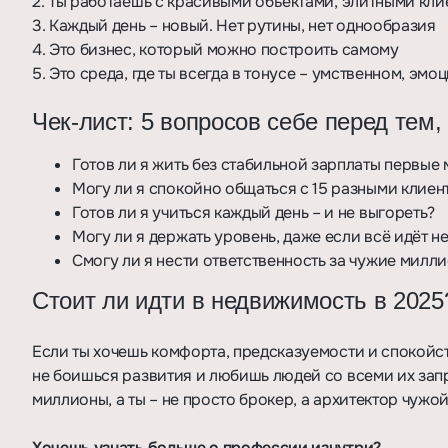
2. Ты работаешь с красивыми объектами, элитными кл
3. Каждый день – новый. Нет рутины, нет однообразия
4. Это бизнес, который можно построить самому
5. Это среда, где ты всегда в тонусе – умственном, эм
Чек-лист: 5 вопросов себе перед тем,
Готов ли я жить без стабильной зарплаты первые
Могу ли я спокойно общаться с 15 разными клиен
Готов ли я учиться каждый день – и не выгореть?
Могу ли я держать уровень, даже если всё идёт не
Смогу ли я нести ответственность за чужие милл
Стоит ли идти в недвижимость в 2025
Если ты хочешь комфорта, предсказуемости и спокойств
не боишься развития и любишь людей со всеми их запр
миллионы, а ты – не просто брокер, а архитектор чужо
Хочешь узнать больше о профессии изнутри?