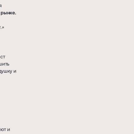
я
 рынке.
.»
ост
ушить
душку и
уют и