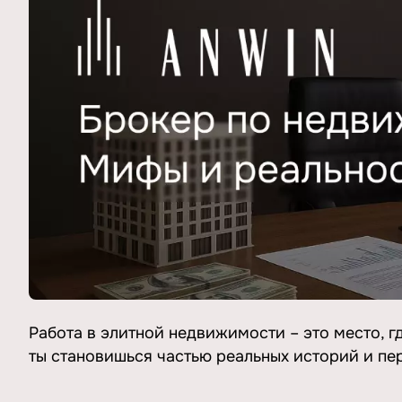
Работа в элитной недвижимости – это место, гд
ты становишься частью реальных историй и пе