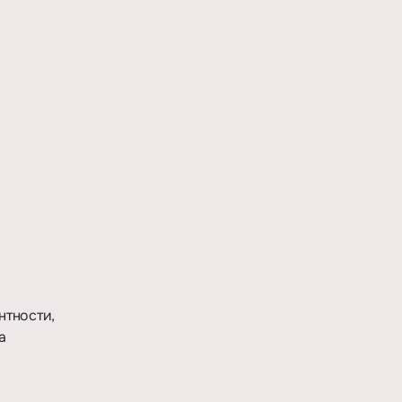
нтности,
а