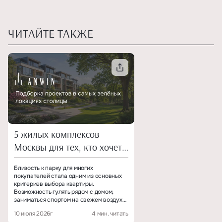
ЧИТАЙТЕ ТАКЖЕ
5 жилых комплексов
Москвы для тех, кто хочет
жить у парка
Близость к парку для многих
покупателей стала одним из основных
критериев выбора квартиры.
Возможность гулять рядом с домом,
заниматься спортом на свежем воздухе
и проводить больше времени с семьёй
10 июля 2026г
4 мин. читать
помогает сохранять баланс, не