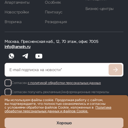
Апартаменты
Особняк
Бизнес-центры
Новостройки
Пентхаус
Вторичка
Резиденция
Москва, Пресненская наб., 12, 70 этаж, офис 7005
info@anwin.ru
Согласен
с политикой обработки персональных данных
Согласен получать рекламные/информационные материалы
Мы используем файлы cookie. Продолжая работу с сайтом,
вы подтверждаете, что полностью ознакомились и согласны
с условиями обработки файлов Cookie, изложенных в
Политике
обработки персональных данных и файлов Cookie.
Продажа и аренда элитной недвижимости по всему миру, помощь
с гражданством и ВНЖ.
© 2022-2026 Международная компания Anwin
Хорошо