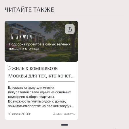
ЧИТАЙТЕ ТАКЖЕ
5 жилых комплексов
Москвы для тех, кто хочет
жить у парка
Близость к парку для многих
покупателей стала одним из основных
критериев выбора квартиры.
Возможность гулять рядом с домом,
заниматься спортом на свежем воздухе
и проводить больше времени с семьёй
10 июля 2026г
4 мин. читать
помогает сохранять баланс, не
отказываясь от преимуществ большого
города.