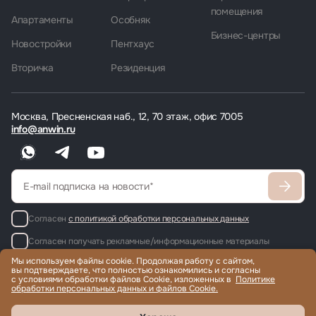
помещения
Апартаменты
Особняк
Бизнес-центры
Новостройки
Пентхаус
Вторичка
Резиденция
Москва, Пресненская наб., 12, 70 этаж, офис 7005
info@anwin.ru
Согласен
с политикой обработки персональных данных
Согласен получать рекламные/информационные материалы
Мы используем файлы cookie. Продолжая работу с сайтом,
вы подтверждаете, что полностью ознакомились и согласны
с условиями обработки файлов Cookie, изложенных в
Политике
обработки персональных данных и файлов Cookie.
Продажа и аренда элитной недвижимости по всему миру, помощь
с гражданством и ВНЖ.
© 2022-2026 Международная компания Anwin