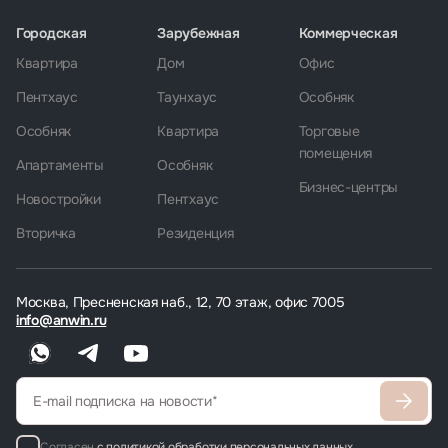
Городская
Зарубежная
Коммерческая
Квартира
Дом
Офис
Пентхаус
Таунхаус
Особняк
Особняк
Квартира
Торговые
помещения
Апартаменты
Особняк
Бизнес-центры
Новостройки
Пентхаус
Вторичка
Резиденция
Москва, Пресненская наб., 12, 70 этаж, офис 7005
info@anwin.ru
Согласен
с политикой обработки персональных данных