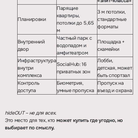
«элит-класса»
Парящие
3 м потолки,
квартиры,
Планировки
стандартные
потолки до 5,65
форматы
м
Частный парк с
Внутренний
Площадка +
водопадом и
двор
скамейки
амфитеатром
Инфраструктура
Лобби,
SocialHub: 16
внутри
детская, может
приватных зон
комплекса
быть спортзал
Контроль
Биометрия,
Пропуск на
доступа
умные пропуска
въезд и охрана
hideOUT – не для всех.
Это место для тех, кто
может купить где угодно, но
выбирает по смыслу.