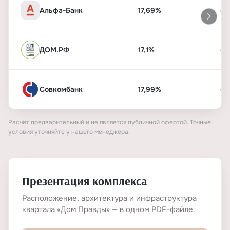
Альфа-Банк
17,69%
от
ДОМ.РФ
17,1%
от
Совкомбанк
17,99%
от
Расчёт предварительный и не является публичной офертой. Точные
условия уточняйте у нашего менеджера.
Презентация комплекса
Расположение, архитектура и инфраструктура
квартала «Дом Правды» — в одном PDF-файле.