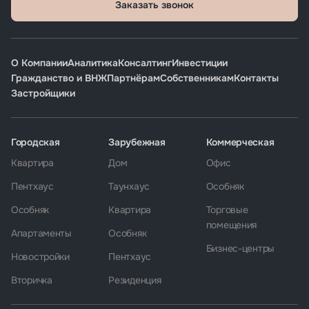
Заказать звонок
О Компании
Аналитика
Консалтинг
Инвестиции
Гражданство и ВНЖ
Партнёрам
Собственникам
Контакты
Застройщики
Городская
Зарубежная
Коммерческая
Квартира
Дом
Офис
Пентхаус
Таунхаус
Особняк
Особняк
Квартира
Торговые
помещения
Апартаменты
Особняк
Бизнес-центры
Новостройки
Пентхаус
Вторичка
Резиденция