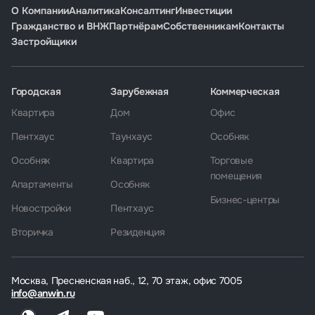
О Компании
Аналитика
Консалтинг
Инвестиции
Гражданство и ВНЖ
Партнёрам
Собственникам
Контакты
Застройщики
Городская
Зарубежная
Коммерческая
Квартира
Дом
Офис
Пентхаус
Таунхаус
Особняк
Особняк
Квартира
Торговые
помещения
Апартаменты
Особняк
Бизнес-центры
Новостройки
Пентхаус
Вторичка
Резиденция
Москва, Пресненская наб., 12, 70 этаж, офис 7005
info@anwin.ru