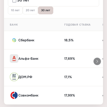
10 лет
20 лет
30 лет
БАНК
ГОДОВАЯ СТАВКА
ПЕ
Сбербанк
18,5%
от
Альфа-Банк
17,69%
от
ДОМ.РФ
17,1%
от
Совкомбанк
17,99%
от