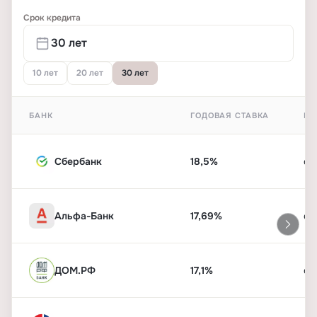
Срок кредита
10 лет
20 лет
30 лет
БАНК
ГОДОВАЯ СТАВКА
ПЕ
Сбербанк
18,5%
от
Альфа-Банк
17,69%
от
ДОМ.РФ
17,1%
от