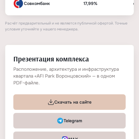
Совкомбанк
17,99%
от
Расчёт предварительный и не является публичной офертой. Точные
условия уточняйте у нашего менеджера.
Презентация комплекса
Расположение, архитектура и инфраструктура
квартала «AFI Park Воронцовский» — в одном
PDF-файле.
Скачать на сайте
Telegram