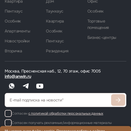
Квартира
Дом
Офис
Пентхаус
Таунхаус
Особняк
Особняк
Квартира
Торговые
помещения
Апартаменты
Особняк
Бизнес-центры
Новостройки
Пентхаус
Вторичка
Резиденция
Москва, Пресненская наб., 12, 70 этаж, офис 7005
info@anwin.ru
Согласен
с политикой обработки персональных данных
Согласен получать рекламные/информационные материалы