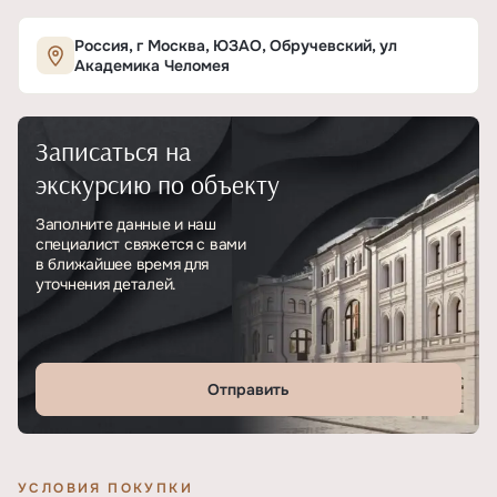
Характеристики ЖК «AFI Park Воронцовский»
Россия, г Москва, ЮЗАО, Обручевский, ул
Академика Челомея
ОСНОВНЫЕ
Записаться на
Тип
ЖК
экскурсию по объекту
Класс проекта
Бизнес
Заполните данные и наш
специалист свяжется с вами
Этажность
25
в ближайшее время для
уточнения деталей.
Отделка
Без отделки
Отправить
УСЛОВИЯ ПОКУПКИ