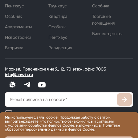
Пентхаус
Таунхаус
Особняк
Особняк
Квартира
Торговые
помещения
Апартаменты
Особняк
Бизнес-центры
Новостройки
Пентхаус
Вторичка
Резиденция
Москва, Пресненская наб., 12, 70 этаж, офис 7005
info@anwin.ru
Согласен
с политикой обработки персональных данных
Мы используем файлы cookie. Продолжая работу с сайтом,
вы подтверждаете, что полностью ознакомились и согласны
Согласен получать рекламные/информационные материалы
с условиями обработки файлов Cookie, изложенных в
Политике
обработки персональных данных и файлов Cookie.