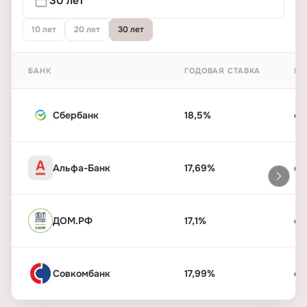
10 лет
20 лет
30 лет
БАНК
ГОДОВАЯ СТАВКА
ПЕ
Сбербанк
18,5%
от
Альфа-Банк
17,69%
от
ДОМ.РФ
17,1%
от
Совкомбанк
17,99%
от