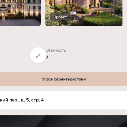
Проект
Этажность
7
Все характеристики
син»»
й пер., д. 5, стр. 4