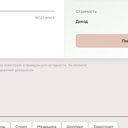
Стоимость
197,22 млн ₽
Доход
По
а новостроек и приведён для наглядности. Не является
арантией доходности.
тры
Спорт
Медицина
Шоппинг
Транспорт