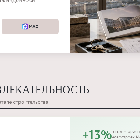
тала «Дом «Фон
MAX
ВЛЕКАТЕЛЬНОСТЬ
этапе строительства.
+13%
в год — орие
новостроек М