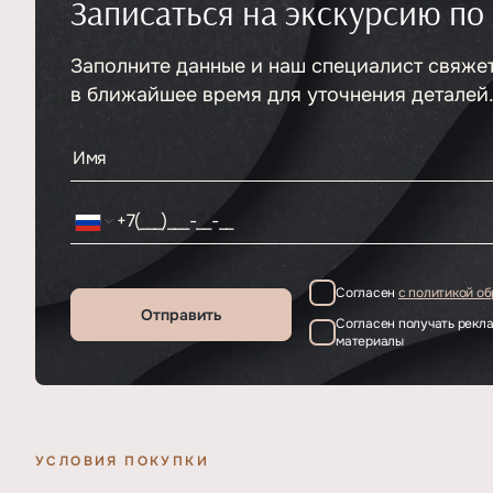
Записаться на экскурсию по
Тип
ЖК
Класс проекта
Элитный
Этажность
Заполните данные и наш специалист свяже
7
в ближайшее время для уточнения деталей
Согласен
с политикой о
Отправить
Согласен получать рек
материалы
УСЛОВИЯ ПОКУПКИ