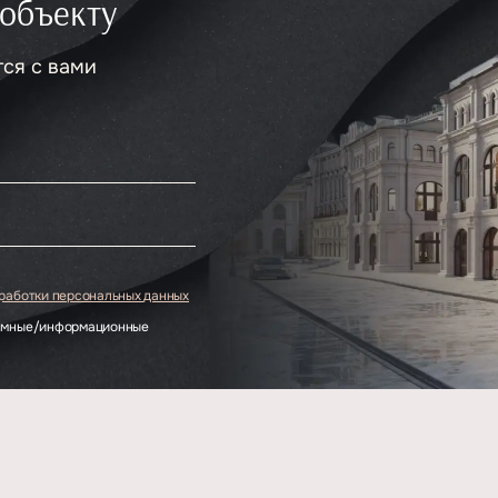
 объекту
тся с вами
.
бработки персональных данных
ламные/информационные