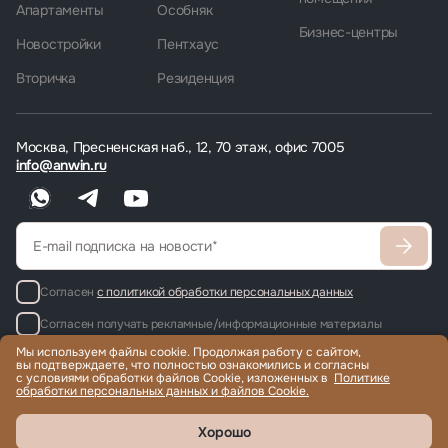
Апартаменты
Особняк
Бизнес-центры
Новостройки
Пентхаус
Вторичка
Резиденция
Москва, Пресненская наб., 12, 70 этаж, офис 7005
info@anwin.ru
Согласен
с политикой обработки персональных данных
Согласен получать рекламные/информационные материалы
Мы используем файлы cookie. Продолжая работу с сайтом,
вы подтверждаете, что полностью ознакомились и согласны
с условиями обработки файлов Cookie, изложенных в
Политике
обработки персональных данных и файлов Cookie.
Продажа и аренда элитной недвижимости по всему миру, помощь
с гражданством и ВНЖ.
© 2022-2026 Международная компания Anwin
Хорошо