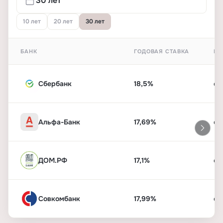
10 лет
20 лет
30 лет
БАНК
ГОДОВАЯ СТАВКА
ПЕ
Сбербанк
18,5%
от
Альфа-Банк
17,69%
от
ДОМ.РФ
17,1%
от
Совкомбанк
17,99%
от