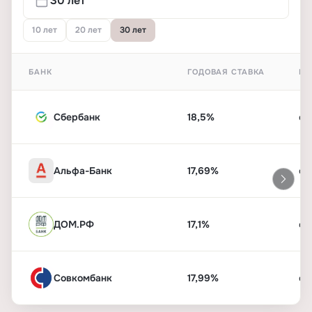
10 лет
20 лет
30 лет
БАНК
ГОДОВАЯ СТАВКА
ПЕ
Сбербанк
18,5%
от
Альфа-Банк
17,69%
от
ДОМ.РФ
17,1%
от
Совкомбанк
17,99%
от