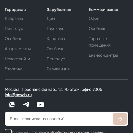
Городская
Зарубежная
Коммерческая
Квартира
Дом
Офис
Пентхаус
Таунхаус
Особняк
Особняк
Квартира
Торговые
помещения
Апартаменты
Особняк
Бизнес-центры
Новостройки
Пентхаус
Вторичка
Резиденция
Москва, Пресненская наб., 12, 70 этаж, офис 7005
info@anwin.ru
Согласен
с политикой обработки персональных данных