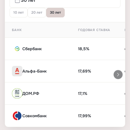
10 лет
20 лет
30 лет
БАНК
ГОДОВАЯ СТАВКА
ПЕ
Сбербанк
18,5%
от
Альфа-Банк
17,69%
от
ДОМ.РФ
17,1%
от
Совкомбанк
17,99%
от