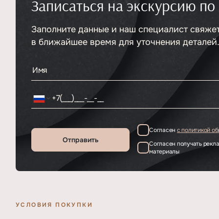
Записаться на экскурсию по
Тип
ЖК
Класс проекта
Элитный
Этажность
Заполните данные и наш специалист свяже
9
в ближайшее время для уточнения деталей
Согласен
с политикой о
Отправить
Согласен получать рек
материалы
УСЛОВИЯ ПОКУПКИ