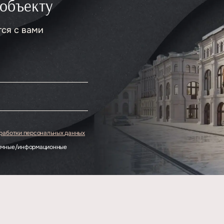
 объекту
тся с вами
.
бработки персональных данных
ламные/информационные