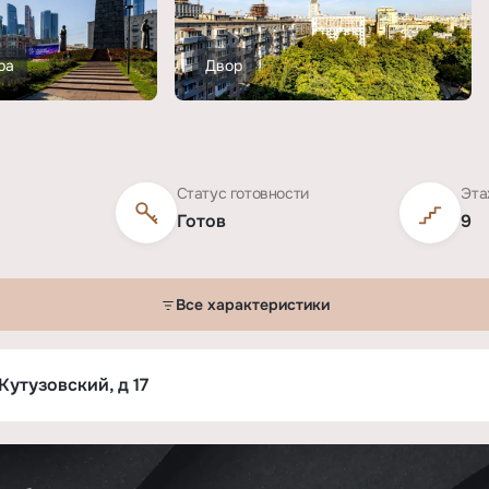
ра
Двор
Статус готовности
Эта
Готов
9
Все характеристики
оспект, 17»
Кутузовский, д 17