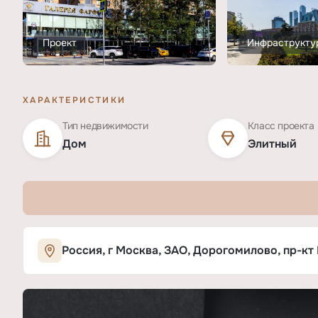
Проект
Инфраструкту
ХАРАКТЕРИСТИКИ
Тип недвижимости
Класс проекта
Дом
Элитный
Характеристики ЖК «Кутузовский пр
Россия, г Москва, ЗАО, Дорогомилово, пр-кт 
ОСНОВНЫЕ