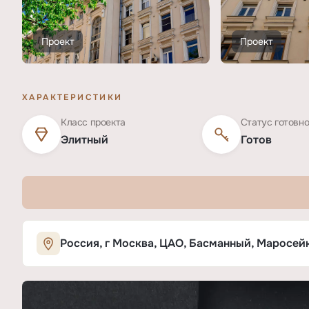
Проект
Проект
ХАРАКТЕРИСТИКИ
Класс проекта
Статус готовн
Элитный
Готов
Характеристики ЖК «Маросейка, 13 
Россия, г Москва, ЦАО, Басманный, Маросейка
ОСНОВНЫЕ