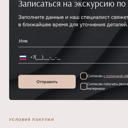
Записаться на экскурсию по
Тип
ЖК
Класс проекта
Элитный
Этажность
Заполните данные и наш специалист свяже
Отделка
6
Без отделки
в ближайшее время для уточнения деталей
Согласен
с политикой о
Отправить
Согласен получать рек
материалы
УСЛОВИЯ ПОКУПКИ