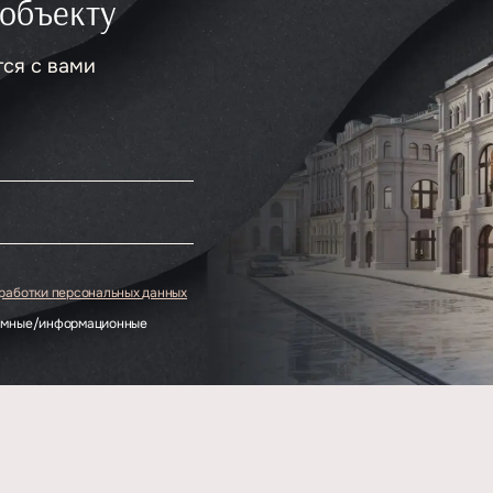
 объекту
тся с вами
.
бработки персональных данных
ламные/информационные