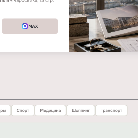
ала «Маросейка, 13 стр.
MAX
тры
Спорт
Медицина
Шоппинг
Транспорт