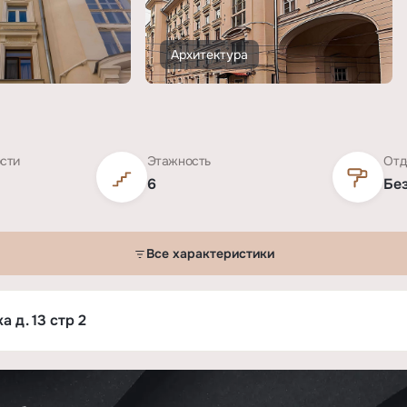
Архитектура
ости
Этажность
Отд
6
Бе
Все характеристики
стр. 2»
 д. 13 стр 2