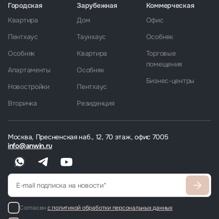
Городская
Зарубежная
Коммерческая
Квартира
Дом
Офис
Пентхаус
Таунхаус
Особняк
Особняк
Квартира
Торговые
помещения
Апартаменты
Особняк
Бизнес-центры
Новостройки
Пентхаус
Вторичка
Резиденция
Москва, Пресненская наб., 12, 70 этаж, офис 7005
info@anwin.ru
Согласен
с политикой обработки персональных данных