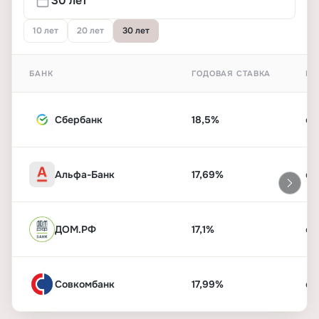
10 лет
20 лет
30 лет
БАНК
ГОДОВАЯ СТАВКА
ПЕ
Сбербанк
18,5%
от
Альфа-Банк
17,69%
от
ДОМ.РФ
17,1%
от
Совкомбанк
17,99%
от