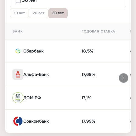
10 лет
20 лет
30 лет
БАНК
ГОДОВАЯ СТАВКА
ПЕ
Сбербанк
18,5%
от
Альфа-Банк
17,69%
от
ДОМ.РФ
17,1%
от
Совкомбанк
17,99%
от