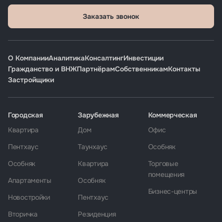
Заказать звонок
О Компании
Аналитика
Консалтинг
Инвестиции
Гражданство и ВНЖ
Партнёрам
Собственникам
Контакты
Застройщики
Городская
Зарубежная
Коммерческая
Квартира
Дом
Офис
Пентхаус
Таунхаус
Особняк
Особняк
Квартира
Торговые
помещения
Апартаменты
Особняк
Бизнес-центры
Новостройки
Пентхаус
Вторичка
Резиденция