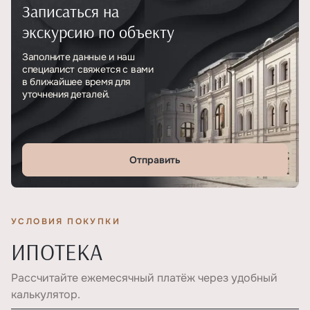
Записаться на
Тип
ЖК
экскурсию по объекту
Класс проекта
Бизнес
Заполните данные и наш
специалист свяжется с вами
Этажность
44
в ближайшее время для
уточнения деталей.
Отправить
УСЛОВИЯ ПОКУПКИ
ИПОТЕКА
Рассчитайте ежемесячный платёж через удобный
калькулятор.