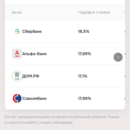
БАНК
ГОДОВАЯ СТАВКА
ПЕ
Сбербанк
18,5%
от
Альфа-Банк
17,69%
от
ДОМ.РФ
17,1%
от
Совкомбанк
17,99%
от
Расчёт предварительный и не является публичной офертой. Точные
условия уточняйте у нашего менеджера.