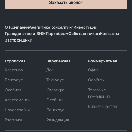
Заказать звонок
О Компании
Аналитика
Консалтинг
Инвестиции
Гражданство и ВНЖ
Партнёрам
Собственникам
Контакты
Застройщики
Городская
Зарубежная
Коммерческая
Квартира
Дом
Офис
Пентхаус
Таунхаус
Особняк
Особняк
Квартира
Торговые
помещения
Апартаменты
Особняк
Бизнес-центры
Новостройки
Пентхаус
Вторичка
Резиденция