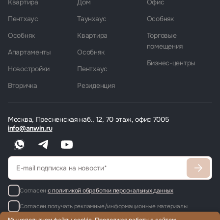
Квартира
Дом
Офис
Пентхаус
Таунхаус
Особняк
Особняк
Квартира
Торговые
помещения
Апартаменты
Особняк
Бизнес-центры
Новостройки
Пентхаус
Вторичка
Резиденция
Москва, Пресненская наб., 12, 70 этаж, офис 7005
info@anwin.ru
Согласен
с политикой обработки персональных данных
Согласен получать рекламные/информационные материалы