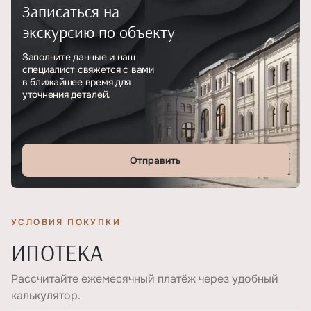
Записаться на
Тип
ЖК
экскурсию по объекту
Этажность
5
Заполните данные и наш
специалист свяжется с вами
Отделка
Чистовая
в ближайшее время для
уточнения деталей.
Отправить
УСЛОВИЯ ПОКУПКИ
ИПОТЕКА
Рассчитайте ежемесячный платёж через удобный
калькулятор.