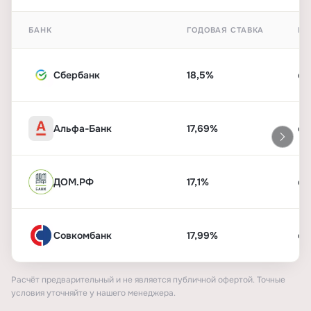
БАНК
ГОДОВАЯ СТАВКА
ПЕ
Сбербанк
18,5%
от
Альфа-Банк
17,69%
от
ДОМ.РФ
17,1%
от
Совкомбанк
17,99%
от
Расчёт предварительный и не является публичной офертой. Точные
условия уточняйте у нашего менеджера.