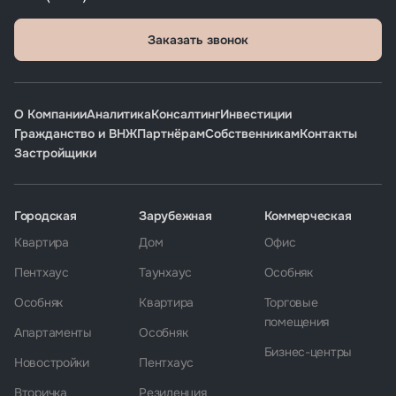
Заказать звонок
О Компании
Аналитика
Консалтинг
Инвестиции
Гражданство и ВНЖ
Партнёрам
Собственникам
Контакты
Застройщики
Городская
Зарубежная
Коммерческая
Квартира
Дом
Офис
Пентхаус
Таунхаус
Особняк
Особняк
Квартира
Торговые
помещения
Апартаменты
Особняк
Бизнес-центры
Новостройки
Пентхаус
Вторичка
Резиденция