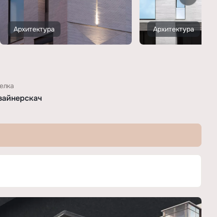
Архитектура
Архитектура
елка
зайнерскач