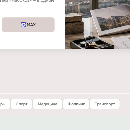
тала «Набоков» — в одном
MAX
тры
Спорт
Медицина
Шоппинг
Транспорт