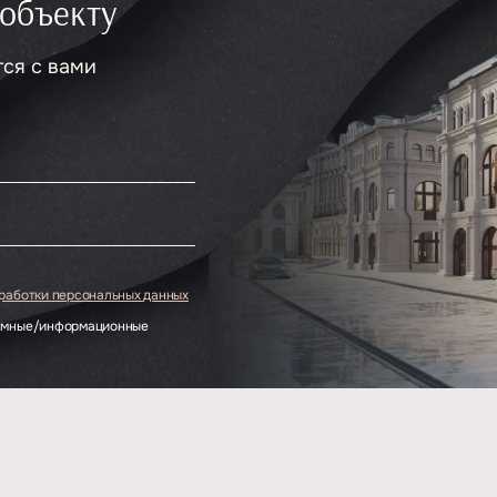
 объекту
тся с вами
.
бработки персональных данных
ламные/информационные