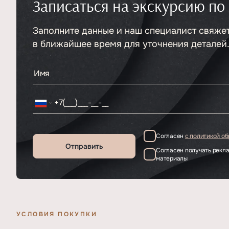
Записаться на экскурсию по
Тип
ЖК
Класс проекта
Элитный
Этажность
Заполните данные и наш специалист свяже
Отделка
6
Дизайнерскач
в ближайшее время для уточнения деталей
Согласен
с политикой о
Отправить
Согласен получать рек
материалы
УСЛОВИЯ ПОКУПКИ