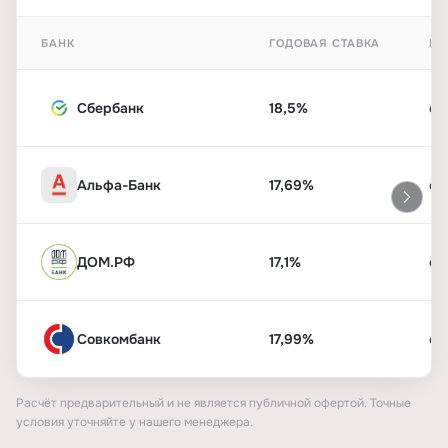
БАНК
ГОДОВАЯ СТАВКА
ПЕ
Сбербанк
18,5%
от
Альфа-Банк
17,69%
от
ДОМ.РФ
17,1%
от
Совкомбанк
17,99%
от
Расчёт предварительный и не является публичной офертой. Точные
условия уточняйте у нашего менеджера.