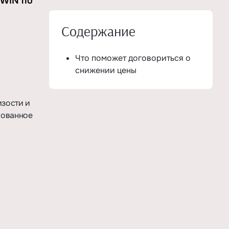
NWIN по
ь
Содержание
Что поможет договориться о
снижении цены
изости и
нованное