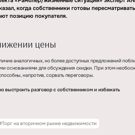
оекта «Рамблер/жизненные ситуации» эксперт A
азал, когда собственники готовы пересматриват
ают позицию покупателя.
снижении цены
личие аналогичных, но более доступных предложений побл
мыми основаниями для обсуждения скидки. При этом необос
способны, напротив, сорвать переговоры.
но выстроить разговор с собственником и избежать
#Торг на вторичном рынке недвижимости