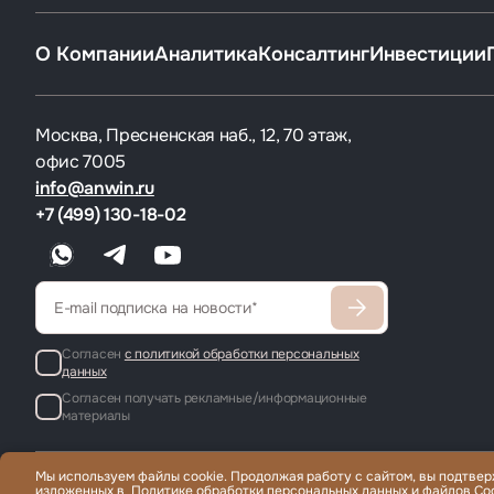
О Компании
Аналитика
Консалтинг
Инвестиции
Москва, Пресненская наб., 12, 70 этаж,
офис 7005
info@anwin.ru
+7 (499) 130-18-02
Согласен
с политикой обработки персональных
данных
Согласен получать рекламные/информационные
материалы
Мы используем файлы cookie. Продолжая работу с сайтом, вы подтвер
Прод
изложенных в
Политике обработки персональных данных и файлов Coo