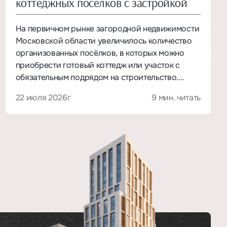
коттеджных посёлков с застройкой
На первичном рынке загородной недвижимости
Московской области увеличилось количество
организованных посёлков, в которых можно
приобрести готовый коттедж или участок с
обязательным подрядом на строительство.
Однако эти данные пока не свидетельствуют о
22 июля 2026г
9 мин. читать
резком подъёме рынка. Скорее, они отражают
расширение выбора и постепенное
возвращение девелоперов к комплексной
застройке.
Покупателям всё чаще предлагают не только
землю, но и более понятный по своим
характеристикам продукт: дом с определённой
архитектурной концепцией и заранее
предусмотренными инженерными решениями.
При этом качество, готовность и состав