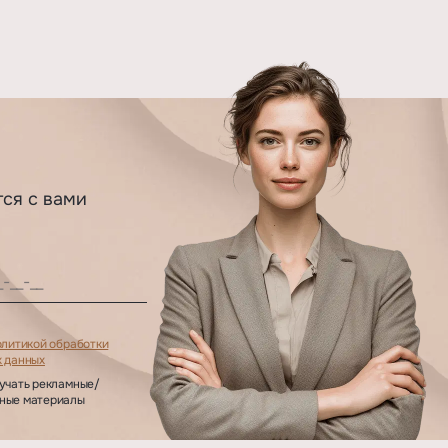
тся с вами
.
олитикой обработки
 данных
учать рекламные/
ные материалы