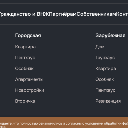
Гражданство и ВНЖ
Партнёрам
Собственникам
Конт
Городская
Зарубежная
Квартира
Дом
Пентхаус
Таунхаус
Особняк
Квартира
Апартаменты
Особняк
Новостройки
Пентхаус
Вторичка
Резиденция
ждаете, что полностью ознакомились и согласны с условиями обработки фай
ажа и аренда элитной недвижимости по всему миру, помощь с гражданством и
kie.