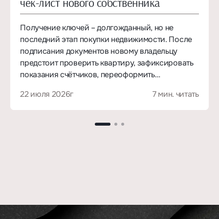
чек-лист нового собственника
Получение ключей – долгожданный, но не
последний этап покупки недвижимости. После
подписания документов новому владельцу
предстоит проверить квартиру, зафиксировать
показания счётчиков, переоформить
коммунальные услуги и убедиться, что сведения
22 июля 2026г
7 мин. читать
о собственности корректно отражены в
государственных реестрах.
Разберём, что делать после получения ключей
от квартиры и какие вопросы желательно
решить в течение первого месяца.