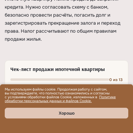
кредита. Нужно согласовать схему с банком,
безопасно провести расчёты, погасить долг и
зарегистрировать прекращение залога и переход
права. Налог рассчитывают по общим правилам
продажи жилья.
Чек-лист продажи ипотечной квартиры
0
из
13
Мы используем файлы cookie. Продолжая работу с сайтом,
ПОРЯДОК ДЕЙСТВИЙ
вы подтверждаете, что полностью ознакомились и согласны
с условиями обработки файлов Cookie, изложенных в
Политике
обработки персональных данных и файлов Cookie.
Уведомить банк и получить условия продажи
Хорошо
Заказать справку об остатке задолженности