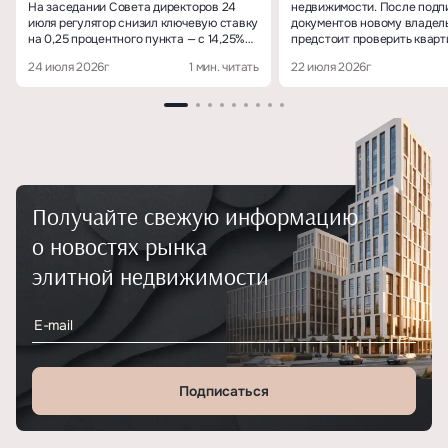
На заседании Совета директоров 24
недвижимости. После подп
июля регулятор снизил ключевую ставку
документов новому владел
на 0,25 процентного пункта — с 14,25%
предстоит проверить кварт
до 14% годовых.
зафиксировать показания с
24 июля 2026г
1 мин. читать
22 июля 2026г
переоформить коммунальны
убедиться, что сведения о
собственности корректно 
государственных реестрах.
Разберём, что делать посл
ключей от квартиры и каки
желательно решить в течен
месяца.
Получайте свежую информацию
о новостях рынка
элитной недвижимости
Подписаться