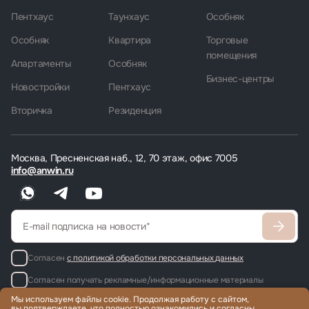
Пентхаус
Таунхаус
Особняк
Особняк
Квартира
Торговые
помещения
Апартаменты
Особняк
Бизнес-центры
Новостройки
Пентхаус
Вторичка
Резиденция
Москва, Пресненская наб., 12, 70 этаж, офис 7005
info@anwin.ru
Согласен
с политикой обработки персональных данных
Согласен получать рекламные/информационные материалы
Мы используем файлы cookie. Продолжая работу с сайтом,
вы подтверждаете, что полностью ознакомились и согласны