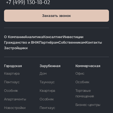
+7 (499) 130-18-02
Заказать звонок
О Компании
Аналитика
Консалтинг
Инвестиции
Гражданство и ВНЖ
Партнёрам
Собственникам
Контакты
Застройщики
Городская
Зарубежная
Коммерческая
Квартира
Дом
Офис
Пентхаус
Таунхаус
Особняк
Особняк
Квартира
Торговые
помещения
Апартаменты
Особняк
Бизнес-центры
Новостройки
Пентхаус