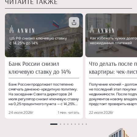
ЧИТАЙТЕ ТАКЖЕ
Банк России снизил
Что делать после 
ключевую ставку до 14%
квартиры: чек-лис
собственника
Банк России продолжает постепенно
Получение ключей – долгож
смягчать денежно-кредитную политику.
не последний этап покупки
На заседании Совета директоров 24
недвижимости. После подп
июля регулятор снизил ключевую ставку
документов новому владел
на 0,25 процентного пункта — с 14,25%
предстоит проверить кварт
до 14% годовых.
зафиксировать показания с
24 июля 2026г
1 мин. читать
22 июля 2026г
переоформить коммунальны
убедиться, что сведения о
собственности корректно 
государственных реестрах.