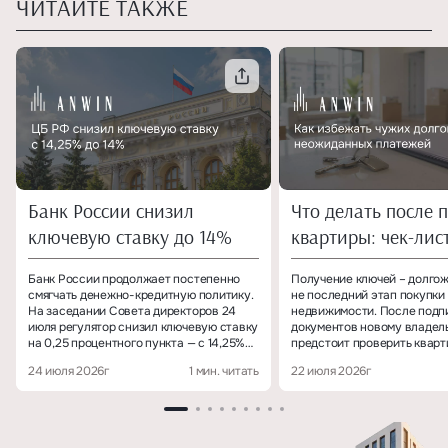
ЧИТАЙТЕ ТАКЖЕ
Банк России снизил
Что делать после 
ключевую ставку до 14%
квартиры: чек-лис
собственника
Банк России продолжает постепенно
Получение ключей – долгож
смягчать денежно-кредитную политику.
не последний этап покупки
На заседании Совета директоров 24
недвижимости. После подп
июля регулятор снизил ключевую ставку
документов новому владел
на 0,25 процентного пункта — с 14,25%
предстоит проверить кварт
до 14% годовых.
зафиксировать показания с
24 июля 2026г
1 мин. читать
22 июля 2026г
переоформить коммунальны
убедиться, что сведения о
собственности корректно 
государственных реестрах.