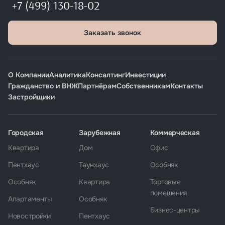
+7 (499) 130-18-02
Заказать звонок
О Компании
Аналитика
Консалтинг
Инвестиции
Гражданство и ВНЖ
Партнёрам
Собственникам
Контакты
Застройщики
Городская
Зарубежная
Коммерческая
Квартира
Дом
Офис
Пентхаус
Таунхаус
Особняк
Особняк
Квартира
Торговые
помещения
Апартаменты
Особняк
Бизнес-центры
Новостройки
Пентхаус