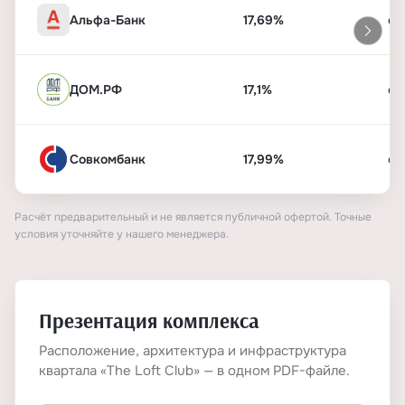
Альфа-Банк
17,69%
от
ДОМ.РФ
17,1%
от
Совкомбанк
17,99%
от
Расчёт предварительный и не является публичной офертой. Точные
условия уточняйте у нашего менеджера.
Презентация комплекса
Расположение, архитектура и инфраструктура
квартала «The Loft Club» — в одном PDF-файле.