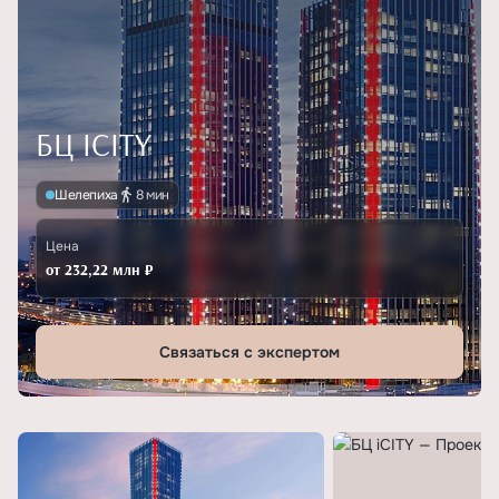
БЦ ICITY
Шелепиха
8 мин
Цена
от 232,22 млн ₽
Связаться с экспертом