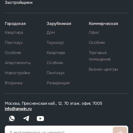
Застройщики
Городская
Зарубежная
Коммерческая
Квартира
Дом
Офис
Пентхаус
Таунхаус
Особняк
Особняк
Квартира
Торговые
помещения
Апартаменты
Особняк
Бизнес-центры
Новостройки
Пентхаус
Вторичка
Резиденция
Москва, Пресненская наб., 12, 70 этаж, офис 7005
info@anwin.ru