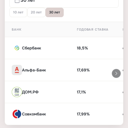
10 лет
20 лет
30 лет
БАНК
ГОДОВАЯ СТАВКА
ПЕ
Сбербанк
18,5%
от
Альфа-Банк
17,69%
от
ДОМ.РФ
17,1%
от
Совкомбанк
17,99%
от