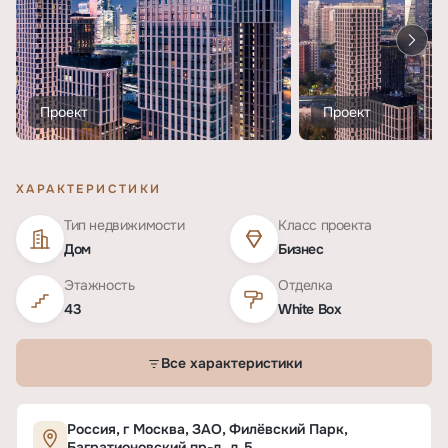
Проект
Проект
ХАРАКТЕРИСТИКИ
Тип недвижимости
Класс проекта
Дом
Бизнес
Этажность
Отделка
43
White Box
Все характеристики
Характеристики ЖК «Фили Сити»
Россия, г Москва, ЗАО, Филёвский Парк,
Багратионовский пр-д, д 5