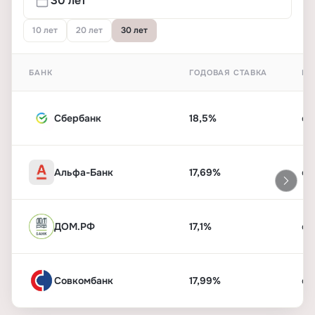
10 лет
20 лет
30 лет
БАНК
ГОДОВАЯ СТАВКА
ПЕ
Сбербанк
18,5%
от
Альфа-Банк
17,69%
от
ДОМ.РФ
17,1%
от
Совкомбанк
17,99%
от