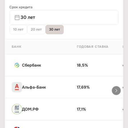
Срок кредита
10 лет
20 лет
30 лет
БАНК
ГОДОВАЯ СТАВКА
ПЕ
Сбербанк
18,5%
от
Альфа-Банк
17,69%
от
ДОМ.РФ
17,1%
от