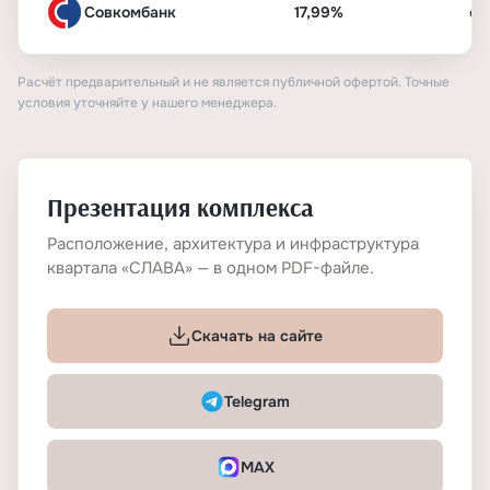
Совкомбанк
17,99%
от
Расчёт предварительный и не является публичной офертой. Точные
условия уточняйте у нашего менеджера.
Презентация комплекса
Расположение, архитектура и инфраструктура
квартала «СЛАВА» — в одном PDF-файле.
Скачать на сайте
Telegram
MAX