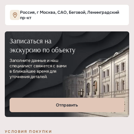
Характеристики ЖК «СЛАВА»
Россия, г Москва, САО, Беговой, Ленинградский
пр-кт
ОСНОВНЫЕ
Записаться на
Тип
ЖК
экскурсию по объекту
Класс проекта
Премиум
Заполните данные и наш
специалист свяжется с вами
Этажность
37
в ближайшее время для
уточнения деталей.
Отделка
Без отделки
Отправить
УСЛОВИЯ ПОКУПКИ