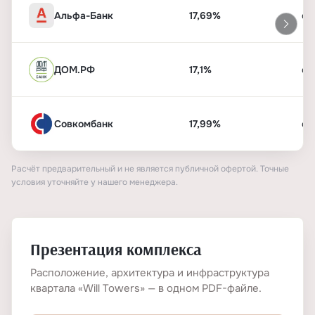
Альфа-Банк
17,69%
от
ДОМ.РФ
17,1%
от
Совкомбанк
17,99%
от
Расчёт предварительный и не является публичной офертой. Точные
условия уточняйте у нашего менеджера.
Презентация комплекса
Расположение, архитектура и инфраструктура
квартала «Will Towers» — в одном PDF-файле.