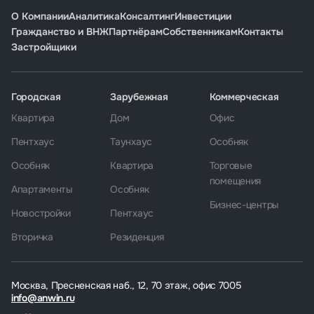
О Компании
Аналитика
Консалтинг
Инвестиции
Гражданство и ВНЖ
Партнёрам
Собственникам
Контакты
Застройщики
Городская
Зарубежная
Коммерческая
Квартира
Дом
Офис
Пентхаус
Таунхаус
Особняк
Особняк
Квартира
Торговые
помещения
Апартаменты
Особняк
Бизнес-центры
Новостройки
Пентхаус
Вторичка
Резиденция
Москва, Пресненская наб., 12, 70 этаж, офис 7005
info@anwin.ru